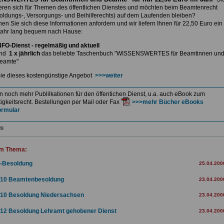
ieren sich für Themen des öffentlichen Dienstes und möchten beim Beamtenrecht
soldungs-, Versorgungs- und Beihilferechts) auf dem Laufenden bleiben?
nnen
Sie sich diese Informationen anfordern und wir liefern Ihnen
für 22,50 Euro ein
ahr lang bequem nach Hause:
NFO-Dienst - regelmäßig und aktuell
nd
1 x jährlich
das beliebte Taschenbuch
"WISSENSWERTES für Beamtinnen un
eamte"
ie dieses kostengünstige Angebot
>>>weiter
en noch mehr Publilkationen für den öffentichen Dienst, u.a. auch eBook zum
igkeitsrecht. Bestellungen per Mail oder Fax
>>>mehr Bücher eBooks
ormular
28
m Thema:
-Besoldung
25.04.200
10 Beamtenbesoldung
23.04.200
10 Besoldung Niedersachsen
23.04.200
12 Besoldung Lehramt gehobener Dienst
23.04.200