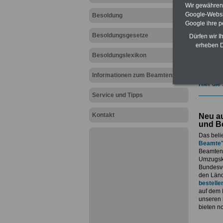
geeign
Wir gewähren D
und au
Google-Websi
Besoldung
Beihilf
Google ihre 
öffentl
Besoldungsgesetze
ACHTUN
Dürfen wir I
amtsan
erheben D
Teilwei
Besoldungslexikon
Post, T
amtsan
Informationen zum Beamtenrecht
Hier die
Service und Tipps
Kontakt
Neu au
und B
Das beli
Beamte
Beamtenv
Umzugsko
Bundesvo
den Länd
bestelle
auf dem 
unseren
bieten n