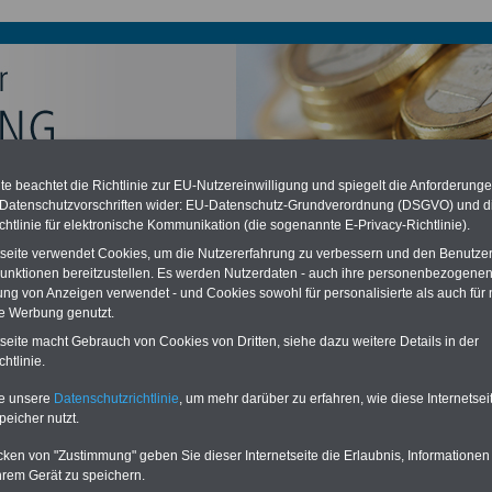
e beachtet die Richtlinie zur EU-Nutzereinwilligung und spiegelt die Anforderung
chzahlung auch für Ruhestandsbeamte (zu geringe Alimentation)
 Datenschutzvorschriften wider: EU-Datenschutz-Grundverordnung (DSGVO) und d
desverfassungsgericht hat die Berliner Landesbesoldung für verfassungs-
chtlinie für elektronische Kommunikation (die sogenannte E-Privacy-Richtlinie).
rklärt (Berlin muss bis
März 2027 eine Neuregelung der Besoldung
eßen). Auch beim Bund (Beamte & Ruhestandsbeamte) gibt es teilweise
tseite verwendet Cookies, um die Nutzererfahrung zu verbessern und den Benutze
chzahlungen (Medienberichten zufolge liegt diese für
alle (!) Beamte
unktionen bereitzustellen. Es werden Nutzerdaten - auch ihre personenbezogenen
n mind.
3.000 und 13.000 Euro
, Der INFO-SERVICE gibt hierzu eine
ung von Anzeigen verwendet - und Cookies sowohl für personalisierte als auch für 
re heraus, die unmittelbar nach dem Beschluss des Gesetzentwurfs der
te Werbung genutzt.
gierung vorgelegt wird (im II. Quartal.2026 >>>
zur (Vor)Bestellung der
re
.
tseite macht Gebrauch von Cookies von Dritten, siehe dazu weitere Details in der
htlinie.
te unsere
Datenschutzrichtlinie
, um mehr darüber zu erfahren, wie diese Internetse
erbesoldung höhe Berechnung Tabelle
peicher nutzt.
cken von "Zustimmung" geben Sie dieser Internetseite die Erlaubnis, Informationen
ERVICE:
Zehn OnlineBücher & eBooks für den Öffentlichen Dienst oder
hrem Gerät zu speichern.
zum Komplettpreis von 15 Euro im Jahr -
auch für Landesbeamte