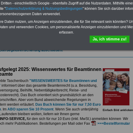
et.
Sie können Sie zehn Taschenbücher und eBooks herunterladen, lesen
ritten - einschließlich Google - ebenfalls Zugriff auf die Nutzerdaten. Mithilfe eine
sdrucken:
Wissenswertes zum Beamtenrecht
, Besoldung, Versorgung,
te "
Datenschutzerklärung & Nutzungsbedingungen
" können Sie sich darüber infor
e sowie
Nebentätigkeitsrecht
, Tarifrecht, Berufseinstieg und Frauen im
personenbezogenen Daten verwendet.
ichen Dienst
>>>mehr Informationen
G Nachzahlung für alle Beamtinnen und Beamten des Bundes wegen
hre Daten nutzen, um Anzeigen einzublenden, die für Sie relevant sein könnten? U
gemessener Alimentation
aten und verwenden Cookies, um personalisierte Anzeigen einzublenden und Me
erfassen.
se 5-stellige Nachzahlungen für Beamtinnen & Beamte im Bund (mit Bahn,
elekom und Postbank) sowwie einigen Ländern durch die Neuordnung der
Ja, ich stimme zu!
gemessen Alimentation
>>>zur (Vor)Bestellung
 Sterbegeldverischerung abschließen!
fgelegt 2025: Wissenswertes für Beamtinnen
eamte
ebte Taschenbuch
"WISSENSWERTES für Beamtinnen und
"
informiert über das gesamte Beamtenrecht (u.a. Besoldung,
ersorgung, Beihilfe, Nebentätigkeitsrecht, Reise- und
stenrecht). Das Buch orientiert sich grundsätzlich an den
rschriften. Aber vom Bund abweichende Regelungen in
ern werden erläutert.
Das Buch können Sie für nur 7,50 Euro
n
. Im
ABO sparen Sie 10 Prozent
. Wenn Sie auch unterjährig
Einfach Bild anklicken
Laufenden bleiben wollen, liefern wir Ihnen gerne
INFO-SERVICE,
für den sich für nur 10 Euro (inkl. MwSt.) anmelden können Wir
och mehr Publilkationen. Bestellungen per Mail oder Fax
>>>Bestellformular