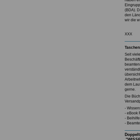
haben ei
Eingrupp
(BDA). D
den Länd
wir die w
XXX
Taschen
Seit vie
Beschäft
beamtenr
verständl
übersicht
Arbeitne
dem Lauf
gerne.
Die Büch
Versandp
- Wissen
- eBook 
- Beihil
- Beamte
Doppelt
"WISSE