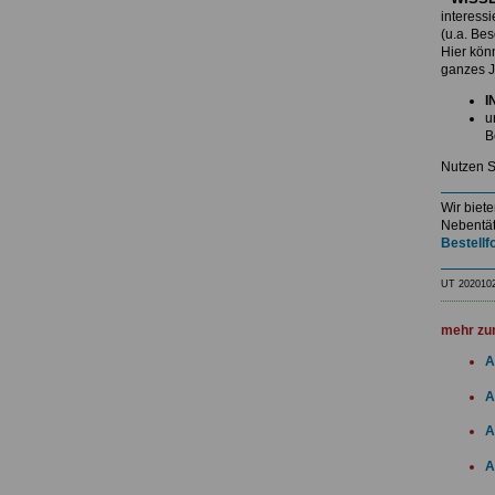
interess
(u.a. Be
Hier kö
ganzes J
I
u
B
Nutzen S
Wir biet
Nebentät
Bestellf
UT 202010
mehr zu
A
A
A
A