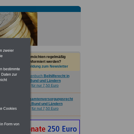
Nebenberufler aufpassen: mit dem
OnlineBuch Nebentätigkeit sind Sie
für nur 7,50 Euro auf der sicheren Seite
en zweier
ie
Sie möchten regelmäßig
Taschenbuch
Beihilferecht in
informiert werden?
Bund und Ländern
Anmeldung zum Newsletter
für nur 7,50 Euro
rn bestimmte
 Daten zur
nicht
Buch
Beamtenversorgungsrecht
in Bund und Ländern
für nut 7,50 Euro
ite Cookies
 in Form von
Nebenberufler aufpassen: mit dem