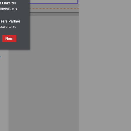
OnlineBuch Nebentätigkeit sind Sie
s Links zur
für nur 7,50 Euro auf der sicheren Seite
mieren, wie
nsere Partner
sswerte zu
Nein