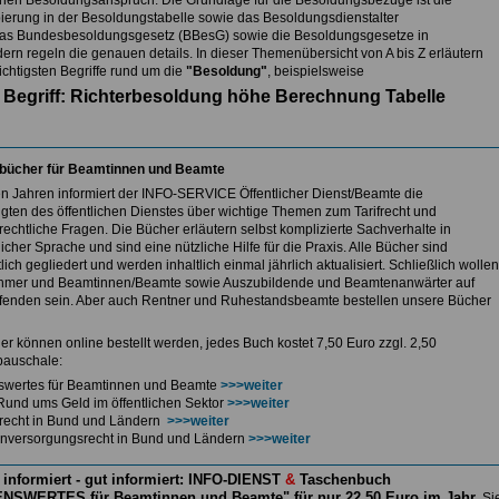
nen Besoldungsanspruch. Die Grundlage für die Besoldungsbezüge ist die
ierung in der Besoldungstabelle sowie das Besoldungsdienstalter
as Bundesbesoldungsgesetz (BBesG) sowie die Besoldungsgesetze in
ern regeln die genauen details. In dieser Themenübersicht von A bis Z erläutern
ichtigsten Begriffe rund um die
"Besoldung"
, beispielsweise
Begriff: Richterbesoldung höhe Berechnung Tabelle
bücher für Beamtinnen und Beamte
len Jahren informiert der INFO-SERVICE Öffentlicher Dienst/Beamte die
igten des öffentlichen Dienstes über wichtige Themen zum Tarifrecht und
echtliche Fragen. Die Bücher erläutern selbst komplizierte Sachverhalte in
icher Sprache und sind eine nützliche Hilfe für die Praxis. Alle Bücher sind
lich gegliedert und werden inhaltlich einmal jährlich aktualisiert. Schließlich wollen
hmer und Beamtinnen/Beamte sowie Auszubildende und Beamtenanwärter auf
enden sein. Aber auch Rentner und Ruhestandsbeamte bestellen unsere Bücher
er können online bestellt werden, jedes Buch kostet 7,50 Euro zzgl. 2,50
auschale:
swertes für Beamtinnen und Beamte
>>>weiter
Rund ums Geld im öffentlichen Sektor
>>>weiter
ferecht in Bund und Ländern
>>>weiter
nversorgungsrecht in Bund und Ländern
>>>weiter
 informiert - gut informiert: INFO-DIENST
&
Taschenbuch
NSWERTES für Beamtinnen und Beamte" für nur 22,50 Euro im Jahr
Si