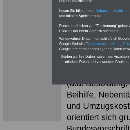
Wissenswer
Datenschutzrichtlinie.
Beamtinne
Lesen Sie bitte unsere
Datenschutzrichtlinie
,
und lokalen Speicher nutzt.
Beamte
Durch das Klicken von "Zustimmung" geben Sie
Cookies auf Ihrem Gerät zu speichern.
Das beliebte Ta
Wir gewähren Dritten - einschließlich Google -
Google-Website "
Datenschutzerklärung & N
"WISSENSWERT
Google ihre personenbezogenen Daten verw
Dürfen wir Ihre Daten nutzen, um Anzeigen 
und Beamte"
in
erheben Daten und verwenden Cookies, 
gesamte Beamte
(u.a. Besoldung
Beihilfe, Nebentä
und Umzugskost
orientiert sich g
Bundesvorschrif