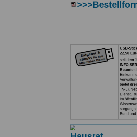
>>>Bestellfor
USB-Stick
22,50 Eur
seit dem J
INFO-SERV
Beamte
d
Einkommen
Verwaltun
bietet
dre
TV-L), Neb
Dienst, R
im öffentl
Wissenswe
sorgungsr
Bund und