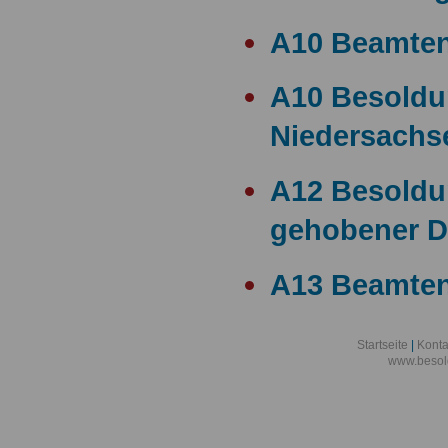
A10 Beamte
A10 Besold
Niedersachs
A12 Besoldu
gehobener D
A13 Beamten
A13 Besoldu
Startseite
|
Konta
www.besol
A14 a15 Bes
A14 Besoldu