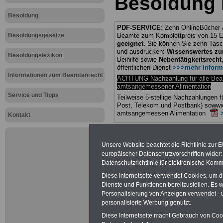
Besoldung 
Besoldung
PDF-SERVICE:
Zehn OnlineBücher &
Besoldungsgesetze
Beamte zum Komplettpreis von 15 Eu
geeignet.
Sie können Sie zehn Tasc
und ausdrucken:
Wissenswertes z
Besoldungslexikon
Beihilfe sowie
Nebentätigkeitsrecht
öffentlichen Dienst
>>>mehr Inform
Informationen zum Beamtenrecht
ACHTUNG Nachzahlung für alle Be
amtsangemessener Alimentation
Service und Tipps
Teilweise 5-stellige Nachzahlungen
Post, Telekom und Postbank) sowwie
amtsangemessen Alimentation
Kontakt
Hier die Sterbe
Unsere Website beachtet die Richtlinie zur 
abschließen!
europäischer Datenschutzvorschriften wide
Datenschutzrichtlinie für elektronische Komm
Diese Internetseite verwendet Cookies, um 
Dienste und Funktionen bereitzustellen. Es
Personalisierung von Anzeigen verwendet - un
Neu aufgele
personalisierte Werbung genutzt.
Diese Internetseite macht Gebrauch von Cooki