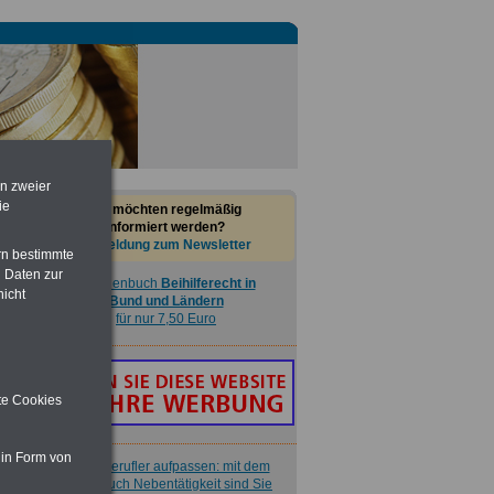
Nebenberufler aufpassen: mit dem
OnlineBuch Nebentätigkeit sind Sie
für nur 7,50 Euro auf der sicheren Seite
en zweier
Buch
Beamtenversorgungsrecht
ie
Sie möchten regelmäßig
in Bund und Ländern
informiert werden?
für nut 7,50 Euro
Anmeldung zum Newsletter
rn bestimmte
 Daten zur
Taschenbuch
Beihilferecht in
nicht
Bund und Ländern
für nur 7,50 Euro
ite Cookies
 in Form von
Nebenberufler aufpassen: mit dem
OnlineBuch Nebentätigkeit sind Sie