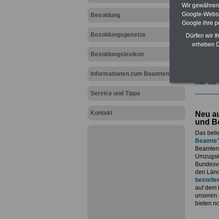
geeign
Wir gewähren D
und au
Google-Websi
Besoldung
Beihilf
Google ihre 
öffentl
Besoldungsgesetze
ACHTUN
Dürfen wir I
amtsan
erheben D
Teilwei
Besoldungslexikon
Post, T
amtsan
Informationen zum Beamtenrecht
Hier die
Service und Tipps
Kontakt
Neu au
und B
Das beli
Beamte
Beamtenv
Umzugsko
Bundesvo
den Länd
bestelle
auf dem 
unseren
bieten n