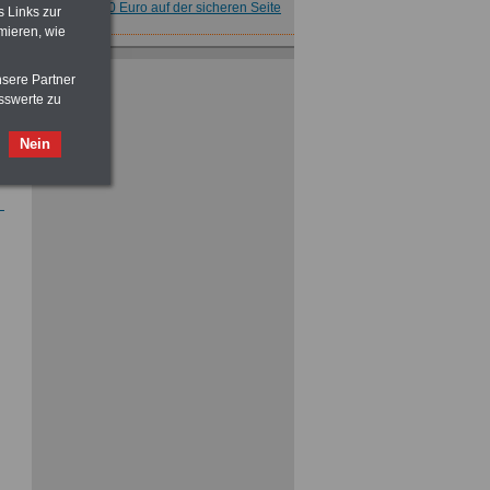
für nur 7,50 Euro auf der sicheren Seite
s Links zur
mieren, wie
Buch
Beamtenversorgungsrecht
in Bund und Ländern
nsere Partner
für nut 7,50 Euro
sswerte zu
Nein