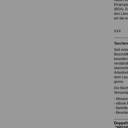
haben ei
Eingrupp
(BDA). D
den Länd
wir die w
XXX
Taschen
Seit vie
Beschäft
beamtenr
verständl
übersicht
Arbeitne
dem Lauf
gerne.
Die Büch
Versandp
- Wissen
- eBook 
- Beihil
- Beamte
Doppelt
"WISSE