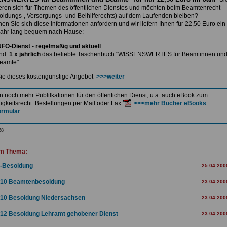
ieren sich für Themen des öffentlichen Dienstes und möchten beim Beamtenrecht
soldungs-, Versorgungs- und Beihilferechts) auf dem Laufenden bleiben?
nnen
Sie sich diese Informationen anfordern und wir liefern Ihnen
für 22,50 Euro ein
ahr lang bequem nach Hause:
NFO-Dienst - regelmäßig und aktuell
nd
1 x jährlich
das beliebte Taschenbuch
"WISSENSWERTES für Beamtinnen un
eamte"
ie dieses kostengünstige Angebot
>>>weiter
en noch mehr Publilkationen für den öffentichen Dienst, u.a. auch eBook zum
igkeitsrecht. Bestellungen per Mail oder Fax
>>>mehr Bücher eBooks
ormular
28
m Thema:
-Besoldung
25.04.200
10 Beamtenbesoldung
23.04.200
10 Besoldung Niedersachsen
23.04.200
12 Besoldung Lehramt gehobener Dienst
23.04.200