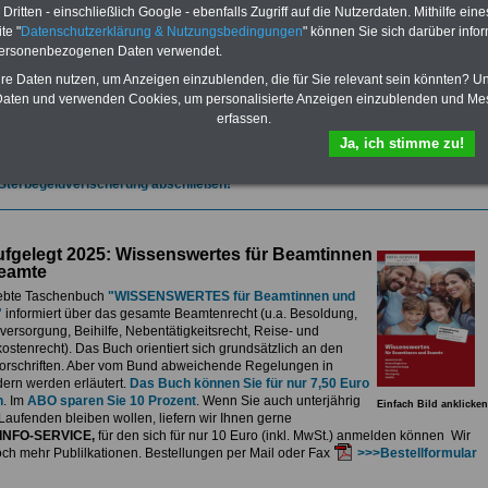
et.
Sie können Sie zehn Taschenbücher und eBooks herunterladen, lesen
ritten - einschließlich Google - ebenfalls Zugriff auf die Nutzerdaten. Mithilfe eine
sdrucken:
Wissenswertes zum Beamtenrecht
, Besoldung, Versorgung,
te "
Datenschutzerklärung & Nutzungsbedingungen
" können Sie sich darüber infor
e sowie
Nebentätigkeitsrecht
, Tarifrecht, Berufseinstieg und Frauen im
personenbezogenen Daten verwendet.
ichen Dienst
>>>mehr Informationen
G Nachzahlung für alle Beamtinnen und Beamten des Bundes wegen
hre Daten nutzen, um Anzeigen einzublenden, die für Sie relevant sein könnten? U
gemessener Alimentation
aten und verwenden Cookies, um personalisierte Anzeigen einzublenden und Me
erfassen.
se 5-stellige Nachzahlungen für Beamtinnen & Beamte im Bund (mit Bahn,
elekom und Postbank) sowwie einigen Ländern durch die Neuordnung der
Ja, ich stimme zu!
gemessen Alimentation
>>>zur (Vor)Bestellung
 Sterbegeldverischerung abschließen!
fgelegt 2025: Wissenswertes für Beamtinnen
eamte
ebte Taschenbuch
"WISSENSWERTES für Beamtinnen und
"
informiert über das gesamte Beamtenrecht (u.a. Besoldung,
ersorgung, Beihilfe, Nebentätigkeitsrecht, Reise- und
stenrecht). Das Buch orientiert sich grundsätzlich an den
rschriften. Aber vom Bund abweichende Regelungen in
ern werden erläutert.
Das Buch können Sie für nur 7,50 Euro
n
. Im
ABO sparen Sie 10 Prozent
. Wenn Sie auch unterjährig
Einfach Bild anklicken
Laufenden bleiben wollen, liefern wir Ihnen gerne
INFO-SERVICE,
für den sich für nur 10 Euro (inkl. MwSt.) anmelden können Wir
och mehr Publilkationen. Bestellungen per Mail oder Fax
>>>Bestellformular