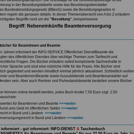
nen Besoldungsanspruch. Die Grundlage für die Besoldungsbezüge ist die
ierung in der Besoldungstabelle sowie das Besoldungsdienstalter
as Bundesbesoldungsgesetz (BBesG) sowie die Besoldungsgesetze in
ern regeln die genauen details. In dieser Themenübersicht von A bis Z erläutern
ichtigsten Begriffe rund um die
"Besoldung"
, beispielsweise
Begriff: Nebeneinkünfte Beamtenversorgung
bücher für Beamtinnen und Beamte
len Jahren informiert der INFO-SERVICE Öffentlicher Dienst/Beamte die
igten des öffentlichen Dienstes über wichtige Themen zum Tarifrecht und
echtliche Fragen. Die Bücher erläutern selbst komplizierte Sachverhalte in
icher Sprache und sind eine nützliche Hilfe für die Praxis. Alle Bücher sind
lich gegliedert und werden inhaltlich einmal jährlich aktualisiert. Schließlich wollen
hmer und Beamtinnen/Beamte sowie Auszubildende und Beamtenanwärter auf
enden sein. Aber auch Rentner und Ruhestandsbeamte bestellen unsere Bücher
er können online bestellt werden, jedes Buch kostet 7,50 Euro zzgl. 2,50
auschale:
swertes für Beamtinnen und Beamte
>>>weiter
Rund ums Geld im öffentlichen Sektor
>>>weiter
ferecht in Bund und Ländern
>>>weiter
nversorgungsrecht in Bund und Ländern
>>>weiter
 informiert - gut informiert: INFO-DIENST
&
Taschenbuch
NSWERTES für Beamtinnen und Beamte" für nur 22,50 Euro im Jahr
Si