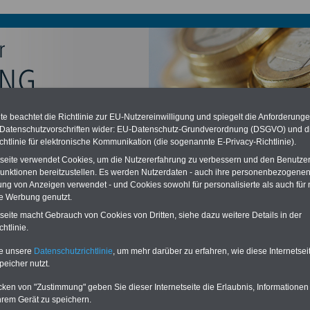
e beachtet die Richtlinie zur EU-Nutzereinwilligung und spiegelt die Anforderung
chzahlung auch für Ruhestandsbeamte (zu geringe Alimentation)
 Datenschutzvorschriften wider: EU-Datenschutz-Grundverordnung (DSGVO) und d
desverfassungsgericht hat die Berliner Landesbesoldung für verfassungs-
chtlinie für elektronische Kommunikation (die sogenannte E-Privacy-Richtlinie).
rklärt (Berlin muss bis
März 2027 eine Neuregelung der Besoldung
eßen). Auch beim Bund (Beamte & Ruhestandsbeamte) gibt es teilweise
tseite verwendet Cookies, um die Nutzererfahrung zu verbessern und den Benutze
chzahlungen (Medienberichten zufolge liegt diese für
alle (!) Beamte
unktionen bereitzustellen. Es werden Nutzerdaten - auch ihre personenbezogenen
n mind.
3.000 und 13.000 Euro
, Der INFO-SERVICE gibt hierzu eine
ung von Anzeigen verwendet - und Cookies sowohl für personalisierte als auch für 
re heraus, die unmittelbar nach dem Beschluss des Gesetzentwurfs der
te Werbung genutzt.
gierung vorgelegt wird (im II. Quartal.2026 >>>
zur (Vor)Bestellung der
re
.
tseite macht Gebrauch von Cookies von Dritten, siehe dazu weitere Details in der
htlinie.
te unsere
Datenschutzrichtlinie
, um mehr darüber zu erfahren, wie diese Internetse
einkünfte Beamtenversorgung
peicher nutzt.
cken von "Zustimmung" geben Sie dieser Internetseite die Erlaubnis, Informationen
ERVICE:
Zehn OnlineBücher & eBooks für den Öffentlichen Dienst oder
hrem Gerät zu speichern.
zum Komplettpreis von 15 Euro im Jahr -
auch für Landesbeamte