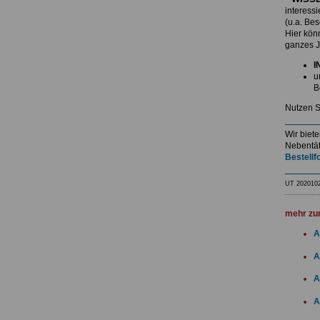
interess
(u.a. Be
Hier kö
ganzes J
I
u
B
Nutzen S
Wir biet
Nebentät
Bestellf
UT 202010
mehr zu
A
A
A
A