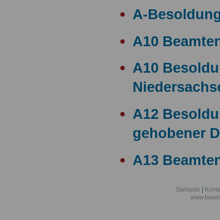
A-Besoldun
A10 Beamte
A10 Besold
Niedersachs
A12 Besoldu
gehobener D
A13 Beamten
A13 Besoldu
Startseite
|
Konta
www.besol
A14 a15 Bes