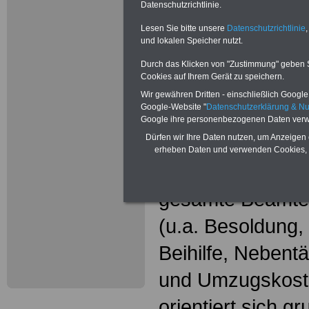
Neu aufgele
Datenschutzrichtlinie.
Wissenswer
Lesen Sie bitte unsere
Datenschutzrichtlinie
,
und lokalen Speicher nutzt.
Beamtinne
Durch das Klicken von "Zustimmung" geben Sie
Cookies auf Ihrem Gerät zu speichern.
Beamte
Wir gewähren Dritten - einschließlich Google -
Google-Website "
Datenschutzerklärung & N
Das beliebte Ta
Google ihre personenbezogenen Daten verw
Dürfen wir Ihre Daten nutzen, um Anzeigen 
"WISSENSWERT
erheben Daten und verwenden Cookies, 
und Beamte"
in
gesamte Beamte
(u.a. Besoldung
Beihilfe, Nebentä
und Umzugskost
orientiert sich g