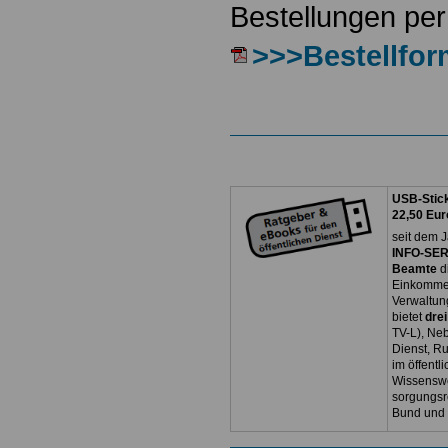
Bestellungen per
>>>Bestellfor
USB-Stick
22,50 Eur
seit dem J
INFO-SERV
Beamte
d
Einkommen
Verwaltun
bietet
dre
TV-L), Neb
Dienst, R
im öffentl
Wissenswe
sorgungsr
Bund und