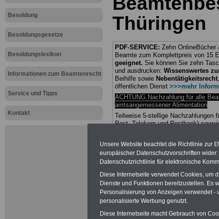
Beamtenbe
Besoldung
Thüringen
Besoldungsgesetze
PDF-SERVICE:
Zehn OnlineBücher &
Besoldungslexikon
Beamte zum Komplettpreis von 15 Eu
geeignet.
Sie können Sie zehn Tasc
und ausdrucken:
Wissenswertes z
Informationen zum Beamtenrecht
Beihilfe sowie
Nebentätigkeitsrecht
öffentlichen Dienst
>>>mehr Inform
Service und Tipps
ACHTUNG Nachzahlung für alle Be
amtsangemessener Alimentation
Kontakt
Teilweise 5-stellige Nachzahlungen
Post, Telekom und Postbank) sowwie
amtsangemessen Alimentation
Unsere Website beachtet die Richtlinie zur 
Hier die Sterbe
europäischer Datenschutzvorschriften wide
Datenschutzrichtlinie für elektronische Komm
abschließen!
Diese Internetseite verwendet Cookies, um 
Dienste und Funktionen bereitzustellen. Es
Personalisierung von Anzeigen verwendet - un
personalisierte Werbung genutzt.
Diese Internetseite macht Gebrauch von Cooki