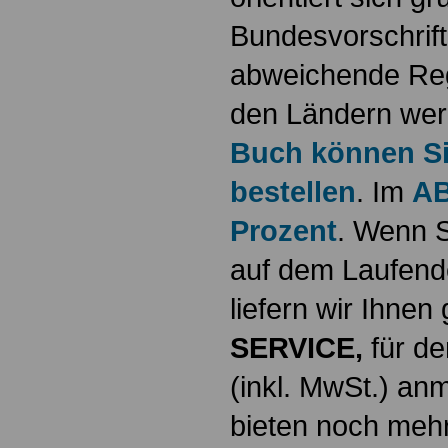
Bundesvorschrif
abweichende Reg
den Ländern werd
Buch können Sie
bestellen
. Im
AB
Prozent
. Wenn S
auf dem Laufende
liefern wir Ihne
SERVICE,
für de
(inkl. MwSt.) a
bieten noch mehr