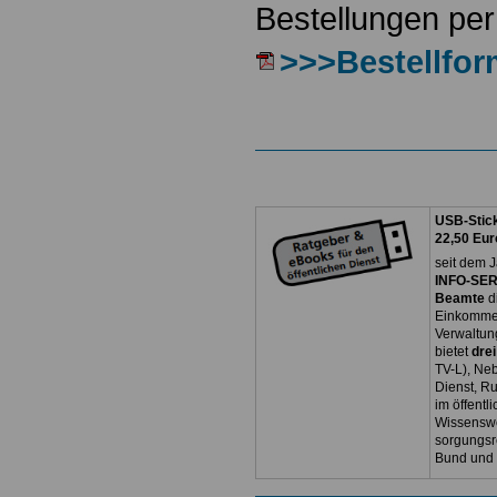
Bestellungen per
>>>Bestellfor
USB-Stick
22,50 Eur
seit dem J
INFO-SERV
Beamte
d
Einkommen
Verwaltun
bietet
dre
TV-L), Neb
Dienst, R
im öffentl
Wissenswe
sorgungsr
Bund und