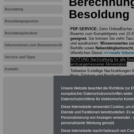
Berechnung
Besoldung
Besoldung
Besoldungsgesetze
PDF-SERVICE:
Zehn OnlineBücher &
Besoldungslexikon
Beamte zum Komplettpreis von 15 Eu
geeignet.
Sie können Sie zehn Tasc
und ausdrucken:
Wissenswertes z
Informationen zum Beamtenrecht
Beihilfe sowie
Nebentätigkeitsrecht
öffentlichen Dienst
>>>mehr Inform
Service und Tipps
ACHTUNG Nachzahlung für alle Be
amtsangemessener Alimentation
Kontakt
Teilweise 5-stellige Nachzahlungen
Post, Telekom und Postbank) sowwie
amtsangemessen Alimentation
Unsere Website beachtet die Richtlinie zur 
Hier die Sterbe
europäischer Datenschutzvorschriften wide
Datenschutzrichtlinie für elektronische Komm
abschließen!
Diese Internetseite verwendet Cookies, um 
Dienste und Funktionen bereitzustellen. Es
Personalisierung von Anzeigen verwendet - un
personalisierte Werbung genutzt.
Diese Internetseite macht Gebrauch von Cooki