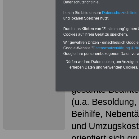
Neu aufgele
Datenschutzrichtlinie.
Wissenswer
Lesen Sie bitte unsere
Datenschutzrichtlinie
,
und lokalen Speicher nutzt.
Beamtinne
Durch das Klicken von "Zustimmung" geben Sie
Cookies auf Ihrem Gerät zu speichern.
Beamte
Wir gewähren Dritten - einschließlich Google -
Google-Website "
Datenschutzerklärung & N
Das beliebte Ta
Google ihre personenbezogenen Daten verw
Dürfen wir Ihre Daten nutzen, um Anzeigen 
"WISSENSWERT
erheben Daten und verwenden Cookies, 
und Beamte"
in
gesamte Beamte
(u.a. Besoldung
Beihilfe, Nebentä
und Umzugskost
orientiert sich g