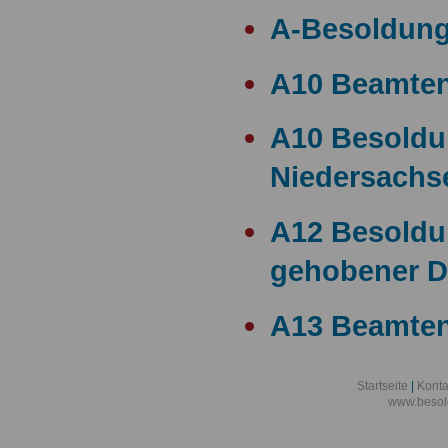
A-Besoldun
A10 Beamte
A10 Besold
Niedersachs
A12 Besoldu
gehobener D
A13 Beamten
A13 Besoldu
Startseite
|
Konta
www.besol
A14 a15 Bes