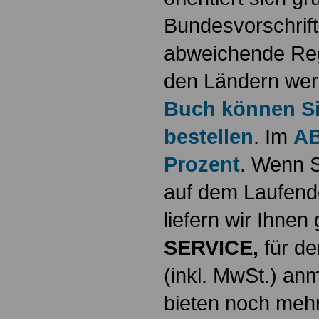
Bundesvorschrif
abweichende Reg
den Ländern werd
Buch können Sie
bestellen
. Im
AB
Prozent
. Wenn S
auf dem Laufende
liefern wir Ihne
SERVICE,
für de
(inkl. MwSt.) a
bieten noch mehr