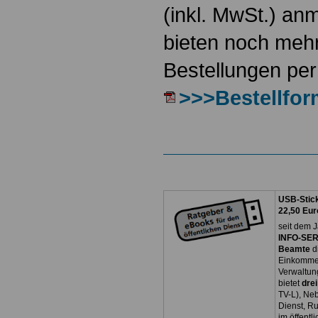
(inkl. MwSt.) a
bieten noch mehr
Bestellungen per
>>>Bestellfor
USB-Stick
22,50 Eur
seit dem J
INFO-SERV
Beamte
d
Einkommen
Verwaltun
bietet
dre
TV-L), Neb
Dienst, R
im öffentl