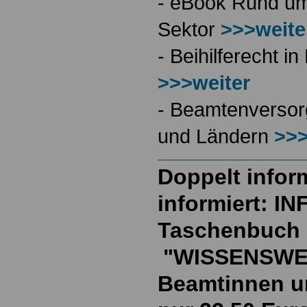
- eBook Rund ums
Sektor
>>>weite
- Beihilferecht 
>>>weiter
- Beamtenversor
und Ländern
>>>
Doppelt inform
informiert: I
Taschenbuch
"WISSENSWE
Beamtinnen u