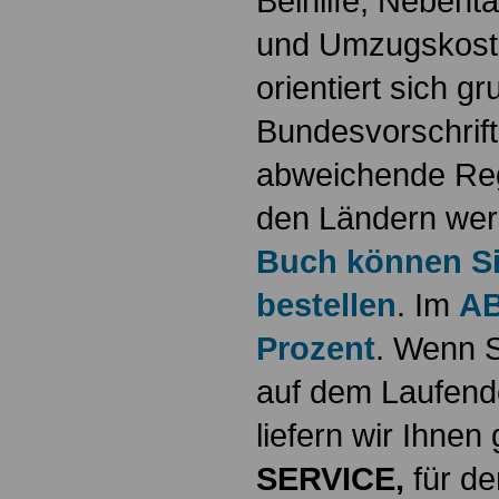
Beihilfe, Nebentä
und Umzugskost
orientiert sich g
Bundesvorschrif
abweichende Reg
den Ländern werd
Buch können Sie
bestellen
. Im
AB
Prozent
. Wenn S
auf dem Laufende
liefern wir Ihne
SERVICE,
für de