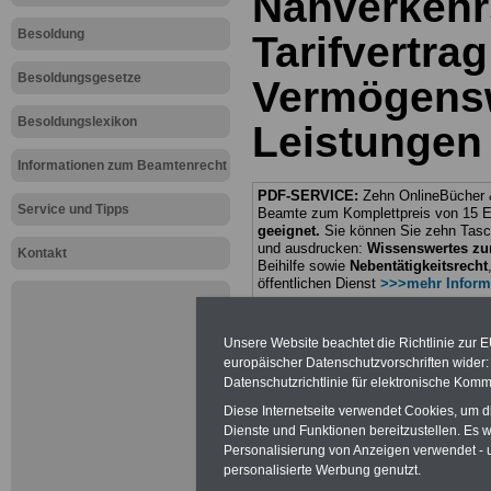
Nahverkehr
Besoldung
Tarifvertrag
Besoldungsgesetze
Vermögens
Besoldungslexikon
Leistungen
Informationen zum Beamtenrecht
PDF-SERVICE:
Zehn OnlineBücher &
Service und Tipps
Beamte zum Komplettpreis von 15 Eu
geeignet.
Sie können Sie zehn Tasc
und ausdrucken:
Wissenswertes z
Kontakt
Beihilfe sowie
Nebentätigkeitsrecht
öffentlichen Dienst
>>>mehr Inform
ACHTUNG Nachzahlung für alle Be
amtsangemessener Alimentation
Unsere Website beachtet die Richtlinie zur 
Teilweise 5-stellige Nachzahlungen
europäischer Datenschutzvorschriften wide
Post, Telekom und Postbank) sowwie
Datenschutzrichtlinie für elektronische Komm
amtsangemessen Alimentation
Diese Internetseite verwendet Cookies, um 
Hier die Sterbe
Dienste und Funktionen bereitzustellen. Es
Personalisierung von Anzeigen verwendet - un
abschließen!
personalisierte Werbung genutzt.