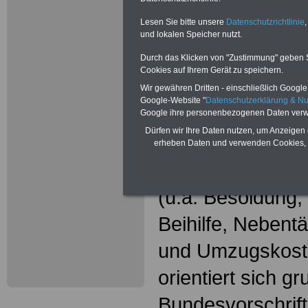
Wissenswer
Beamtinne
Lesen Sie bitte unsere
Datenschutzrichtlinie
,
und lokalen Speicher nutzt.
Beamte
Durch das Klicken von "Zustimmung" geben Sie
Cookies auf Ihrem Gerät zu speichern.
Das beliebte Ta
Wir gewähren Dritten - einschließlich Google -
Google-Website "
Datenschutzerklärung & N
"WISSENSWERT
Google ihre personenbezogenen Daten verw
Dürfen wir Ihre Daten nutzen, um Anzeigen 
und Beamte"
in
erheben Daten und verwenden Cookies, 
gesamte Beamte
(u.a. Besoldung
Beihilfe, Nebentä
und Umzugskost
orientiert sich g
Bundesvorschrif