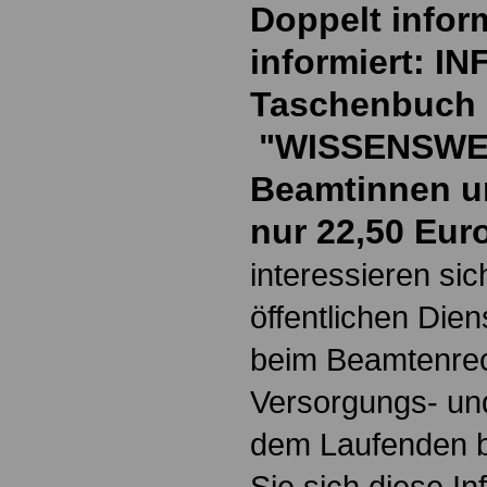
Doppelt inform
informiert: I
Taschenbuch
"WISSENSWE
Beamtinnen u
nur 22,50 Eur
interessieren si
öffentlichen Die
beim Beamtenrec
Versorgungs- und
dem Laufenden b
Sie sich diese I