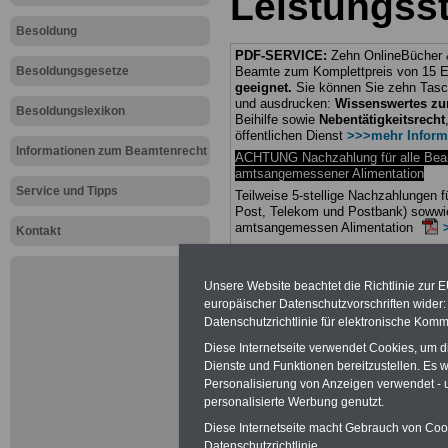
Leistungss
Besoldung
PDF-SERVICE:
Zehn OnlineBücher &
Besoldungsgesetze
Beamte zum Komplettpreis von 15 Eu
geeignet.
Sie können Sie zehn Tasc
und ausdrucken:
Wissenswertes z
Besoldungslexikon
Beihilfe sowie
Nebentätigkeitsrecht
öffentlichen Dienst
>>>mehr Inform
Informationen zum Beamtenrecht
ACHTUNG Nachzahlung für alle Be
amtsangemessener Alimentation
Service und Tipps
Teilweise 5-stellige Nachzahlungen
Post, Telekom und Postbank) sowwie
amtsangemessen Alimentation
Kontakt
Hier die Sterbe
Unsere Website beachtet die Richtlinie zur 
abschließen!
europäischer Datenschutzvorschriften wide
Datenschutzrichtlinie für elektronische Komm
Diese Internetseite verwendet Cookies, um 
Dienste und Funktionen bereitzustellen. Es
Personalisierung von Anzeigen verwendet - un
Neu aufgele
personalisierte Werbung genutzt.
Diese Internetseite macht Gebrauch von Cooki
Datenschutzrichtlinie.