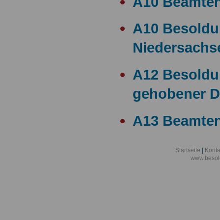
A10 Beamte
A10 Besold
Niedersachs
A12 Besoldu
gehobener D
A13 Beamten
A13 Besoldu
Startseite
|
Konta
www.besol
A14 a15 Bes
A14 Besoldu