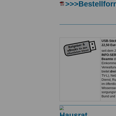
>>>Bestellfor
USB-Stick
22,50 Eur
seit dem J
INFO-SERV
Beamte
d
Einkommen
Verwaltun
bietet
dre
TV-L), Neb
Dienst, R
im öffentl
Wissenswe
sorgungsr
Bund und