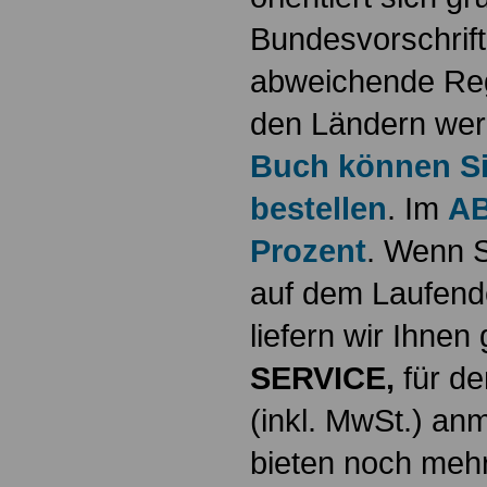
Bundesvorschrif
abweichende Reg
den Ländern werd
Buch können Sie
bestellen
. Im
AB
Prozent
. Wenn S
auf dem Laufende
liefern wir Ihne
SERVICE,
für de
(inkl. MwSt.) a
bieten noch mehr