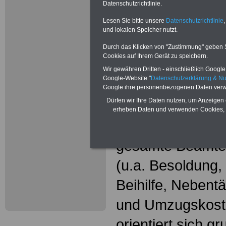
Neu aufgele
Datenschutzrichtlinie.
Wissenswer
Lesen Sie bitte unsere
Datenschutzrichtlinie
,
und lokalen Speicher nutzt.
Beamtinne
Durch das Klicken von "Zustimmung" geben Sie
Cookies auf Ihrem Gerät zu speichern.
Beamte
Wir gewähren Dritten - einschließlich Google -
Google-Website "
Datenschutzerklärung & N
Das beliebte Ta
Google ihre personenbezogenen Daten verw
Dürfen wir Ihre Daten nutzen, um Anzeigen 
"WISSENSWERT
erheben Daten und verwenden Cookies, 
und Beamte"
in
gesamte Beamte
(u.a. Besoldung
Beihilfe, Nebentä
und Umzugskost
orientiert sich g