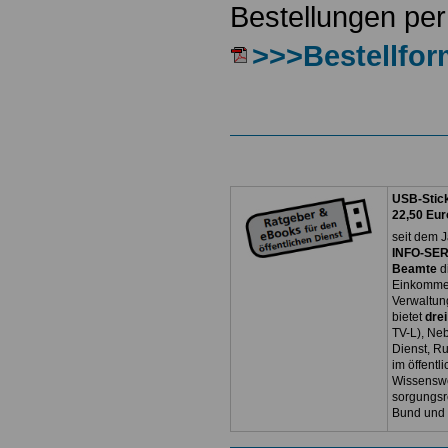
Bestellungen per
>>>Bestellfor
USB-Stick
22,50 Eur
seit dem J
INFO-SERV
Beamte
d
Einkommen
Verwaltun
bietet
dre
TV-L), Neb
Dienst, R
im öffentl
Wissenswe
sorgungsr
Bund und