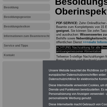
Besoldung
Besoldung
Oberinspek
Besoldungsgesetze
PDF-SERVICE:
Zehn OnlineBücher &
Besoldungslexikon
Beamte zum Komplettpreis von 15 Eu
geeignet.
Sie können Sie zehn Tasc
und ausdrucken:
Wissenswertes z
Informationen zum Beamtenrecht
Beihilfe sowie
Nebentätigkeitsrecht
öffentlichen Dienst
>>>mehr Inform
Service und Tipps
ACHTUNG Nachzahlung für alle Be
amtsangemessener Alimentation
Kontakt
Teilweise 5-stellige Nachzahlungen
Post, Telekom und Postbank) sowwie
amtsangemessen Alimentation
Unsere Website beachtet die Richtlinie zur 
Hier die Sterbe
europäischer Datenschutzvorschriften wide
Datenschutzrichtlinie für elektronische Komm
abschließen!
Diese Internetseite verwendet Cookies, um 
Dienste und Funktionen bereitzustellen. Es
Personalisierung von Anzeigen verwendet - un
personalisierte Werbung genutzt.
Diese Internetseite macht Gebrauch von Cooki