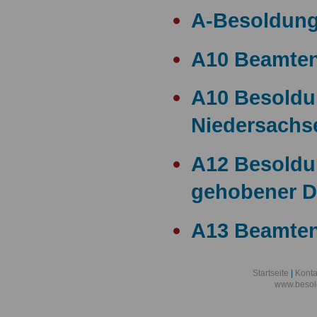
A-Besoldun
A10 Beamte
A10 Besold
Niedersachs
A12 Besoldu
gehobener D
A13 Beamten
A13 Besoldu
Startseite
|
Konta
www.besol
A14 a15 Bes