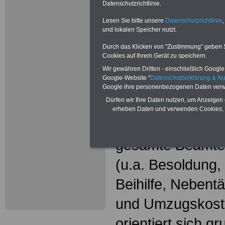
Neu aufgele
Datenschutzrichtlinie.
Wissenswer
Lesen Sie bitte unsere
Datenschutzrichtlinie
,
und lokalen Speicher nutzt.
Beamtinne
Durch das Klicken von "Zustimmung" geben Sie
Cookies auf Ihrem Gerät zu speichern.
Beamte
Wir gewähren Dritten - einschließlich Google -
Google-Website "
Datenschutzerklärung & N
Das beliebte Ta
Google ihre personenbezogenen Daten verw
Dürfen wir Ihre Daten nutzen, um Anzeigen 
"WISSENSWERT
erheben Daten und verwenden Cookies, 
und Beamte"
in
gesamte Beamte
(u.a. Besoldung
Beihilfe, Nebentä
und Umzugskost
orientiert sich g