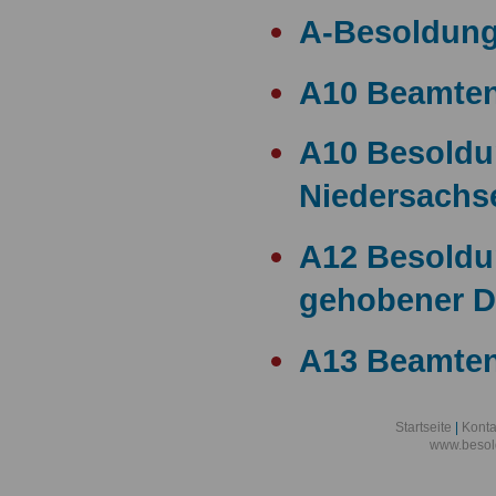
A-Besoldun
A10 Beamte
A10 Besold
Niedersachs
A12 Besoldu
gehobener D
A13 Beamten
A13 Besoldu
Startseite
|
Konta
www.besol
A14 a15 Bes