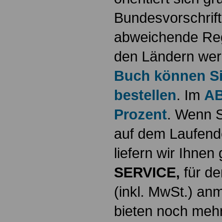
Bundesvorschrif
abweichende Reg
den Ländern werd
Buch können Sie
bestellen
. Im
AB
Prozent
. Wenn S
auf dem Laufende
liefern wir Ihne
SERVICE,
für de
(inkl. MwSt.) a
bieten noch mehr