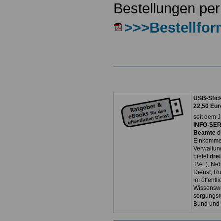
Bestellungen per
>>>Bestellfor
USB-Stick
22,50 Eur
seit dem J
INFO-SERV
Beamte
d
Einkommen
Verwaltun
bietet
dre
TV-L), Neb
Dienst, R
im öffentl
Wissenswe
sorgungsr
Bund und