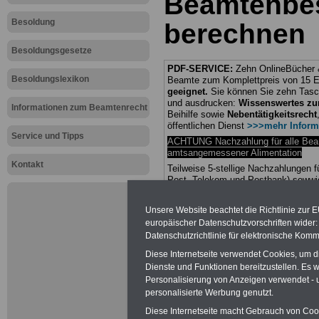
Beamtenbe
Besoldung
berechnen
Besoldungsgesetze
PDF-SERVICE:
Zehn OnlineBücher &
Besoldungslexikon
Beamte zum Komplettpreis von 15 Eu
geeignet.
Sie können Sie zehn Tasc
und ausdrucken:
Wissenswertes z
Informationen zum Beamtenrecht
Beihilfe sowie
Nebentätigkeitsrecht
öffentlichen Dienst
>>>mehr Inform
Service und Tipps
ACHTUNG Nachzahlung für alle Be
amtsangemessener Alimentation
Kontakt
Teilweise 5-stellige Nachzahlungen
Post, Telekom und Postbank) sowwie
amtsangemessen Alimentation
Unsere Website beachtet die Richtlinie zur 
Hier die Sterbe
europäischer Datenschutzvorschriften wide
Datenschutzrichtlinie für elektronische Komm
abschließen!
Diese Internetseite verwendet Cookies, um 
Dienste und Funktionen bereitzustellen. Es
Personalisierung von Anzeigen verwendet - un
personalisierte Werbung genutzt.
Diese Internetseite macht Gebrauch von Cooki