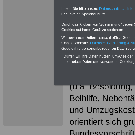
Wissenswer
Lesen Sie bitte unsere
Datenschutzrichtlinie
,
Beamtinne
und lokalen Speicher nutzt.
Beamte
Durch das Klicken von "Zustimmung" geben Sie
Cookies auf Ihrem Gerät zu speichern.
Das beliebte Ta
Wir gewähren Dritten - einschließlich Google -
Google-Website "
Datenschutzerklärung & N
"WISSENSWERT
Google ihre personenbezogenen Daten verw
Dürfen wir Ihre Daten nutzen, um Anzeigen 
und Beamte"
in
erheben Daten und verwenden Cookies, 
gesamte Beamte
(u.a. Besoldung
Beihilfe, Nebentä
und Umzugskost
orientiert sich g
Bundesvorschrif