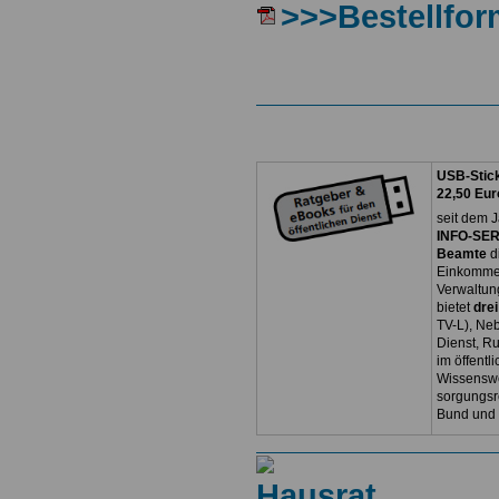
>>>Bestellfor
USB-Stick
22,50 Eur
seit dem J
INFO-SERV
Beamte
d
Einkommen
Verwaltun
bietet
dre
TV-L), Neb
Dienst, R
im öffentl
Wissenswe
sorgungsr
Bund und