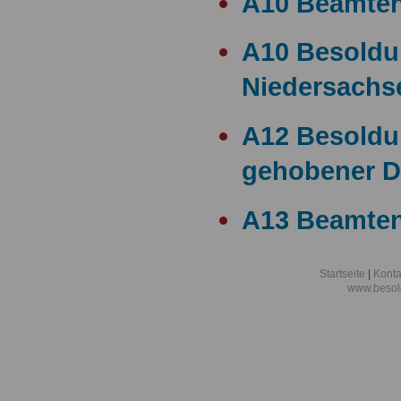
A10 Beamte
A10 Besold
Niedersachs
A12 Besoldu
gehobener D
A13 Beamten
A13 Besoldu
Startseite
|
Konta
www.besol
A14 a15 Bes
A14 Besoldu