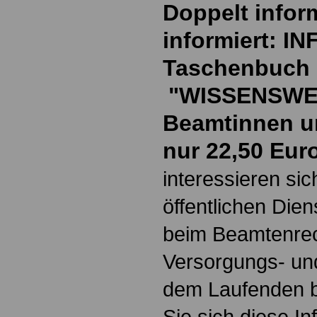
Doppelt inform
informiert: I
Taschenbuch
"WISSENSWE
Beamtinnen u
nur 22,50 Eur
interessieren si
öffentlichen Die
beim Beamtenrec
Versorgungs- und
dem Laufenden b
Sie sich diese I