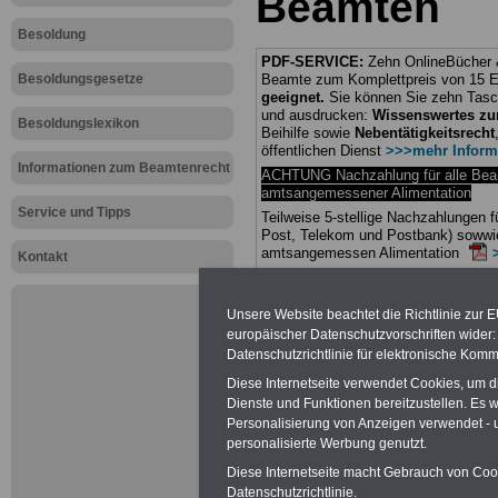
Beamten
Besoldung
PDF-SERVICE:
Zehn OnlineBücher &
Besoldungsgesetze
Beamte zum Komplettpreis von 15 Eu
geeignet.
Sie können Sie zehn Tasc
und ausdrucken:
Wissenswertes z
Besoldungslexikon
Beihilfe sowie
Nebentätigkeitsrecht
öffentlichen Dienst
>>>mehr Inform
Informationen zum Beamtenrecht
ACHTUNG Nachzahlung für alle Be
amtsangemessener Alimentation
Service und Tipps
Teilweise 5-stellige Nachzahlungen
Post, Telekom und Postbank) sowwie
amtsangemessen Alimentation
Kontakt
Hier die Sterbe
Unsere Website beachtet die Richtlinie zur 
abschließen!
europäischer Datenschutzvorschriften wide
Datenschutzrichtlinie für elektronische Komm
Diese Internetseite verwendet Cookies, um 
Dienste und Funktionen bereitzustellen. Es
Personalisierung von Anzeigen verwendet - un
personalisierte Werbung genutzt.
Neu aufgele
Diese Internetseite macht Gebrauch von Cooki
Datenschutzrichtlinie.