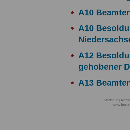
A10 Beamte
A10 Besold
Niedersachs
A12 Besoldu
gehobener D
A13 Beamten
A13 Besoldu
Startseite
|
Konta
www.besol
A14 a15 Bes
A14 Besoldu