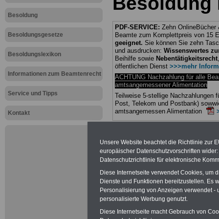
Besoldung
Besoldung
PDF-SERVICE:
Zehn OnlineBücher &
Besoldungsgesetze
Beamte zum Komplettpreis von 15 Eu
geeignet.
Sie können Sie zehn Tasc
und ausdrucken:
Wissenswertes z
Besoldungslexikon
Beihilfe sowie
Nebentätigkeitsrecht
öffentlichen Dienst
>>>mehr Inform
Informationen zum Beamtenrecht
ACHTUNG Nachzahlung für alle Be
amtsangemessener Alimentation
Service und Tipps
Teilweise 5-stellige Nachzahlungen
Post, Telekom und Postbank) sowwie
amtsangemessen Alimentation
Kontakt
Hier die Sterbe
Unsere Website beachtet die Richtlinie zur 
abschließen!
europäischer Datenschutzvorschriften wide
Datenschutzrichtlinie für elektronische Komm
Diese Internetseite verwendet Cookies, um 
Dienste und Funktionen bereitzustellen. Es
Personalisierung von Anzeigen verwendet - un
Neu aufgele
personalisierte Werbung genutzt.
Diese Internetseite macht Gebrauch von Cooki