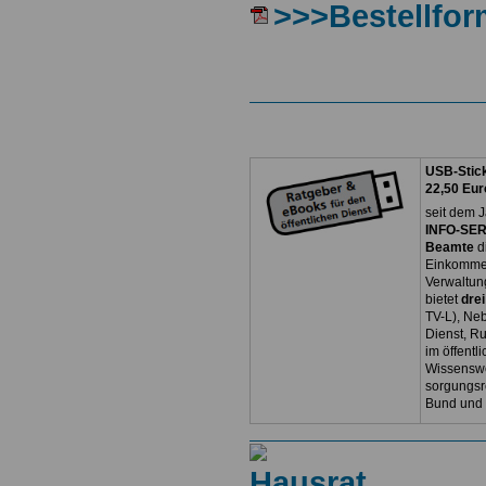
>>>Bestellfor
USB-Stick
22,50 Eur
seit dem J
INFO-SERV
Beamte
d
Einkommen
Verwaltun
bietet
dre
TV-L), Neb
Dienst, R
im öffentl
Wissenswe
sorgungsr
Bund und