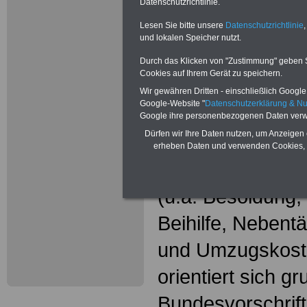
Wissenswer
Datenschutzrichtlinie.
Beamtinne
Lesen Sie bitte unsere
Datenschutzrichtlinie
,
und lokalen Speicher nutzt.
Beamte
Durch das Klicken von "Zustimmung" geben Sie
Cookies auf Ihrem Gerät zu speichern.
Das beliebte Ta
Wir gewähren Dritten - einschließlich Google -
Google-Website "
Datenschutzerklärung & N
"WISSENSWERT
Google ihre personenbezogenen Daten verw
Dürfen wir Ihre Daten nutzen, um Anzeigen 
und Beamte"
in
erheben Daten und verwenden Cookies, 
gesamte Beamte
(u.a. Besoldung
Beihilfe, Nebentä
und Umzugskost
orientiert sich g
Bundesvorschrif