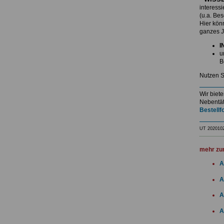
interess
(u.a. Be
Hier kö
ganzes J
I
u
B
Nutzen S
Wir biet
Nebentät
Bestellf
UT 202010
mehr zu
A
A
A
A