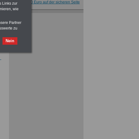
für nur 7,50 Euro auf der sicheren Seite
s Links zur
mieren, wie
Taschenbuch
Beihilferecht in
Bund und Ländern
nsere Partner
für nur 7,50 Euro
sswerte zu
Nein