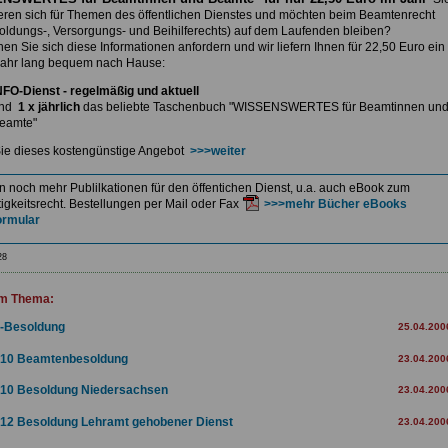
ieren sich für Themen des öffentlichen Dienstes und möchten beim Beamtenrecht
soldungs-, Versorgungs- und Beihilferechts) auf dem Laufenden bleiben?
nnen
Sie sich diese Informationen anfordern und wir liefern Ihnen
für 22,50 Euro ein
ahr lang bequem nach Hause:
NFO-Dienst - regelmäßig und aktuell
nd
1 x jährlich
das beliebte Taschenbuch
"WISSENSWERTES für Beamtinnen un
eamte"
ie dieses kostengünstige Angebot
>>>weiter
en noch mehr Publilkationen für den öffentichen Dienst, u.a. auch eBook zum
igkeitsrecht. Bestellungen per Mail oder Fax
>>>mehr Bücher eBooks
ormular
28
m Thema:
-Besoldung
25.04.200
10 Beamtenbesoldung
23.04.200
10 Besoldung Niedersachsen
23.04.200
12 Besoldung Lehramt gehobener Dienst
23.04.200