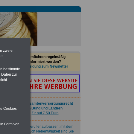
Buch
Beamtenversorgungsrecht
in Bund und Ländern
für nut 7,50 Euro
Nebenberufler aufpassen: mit dem
OnlineBuch Nebentätigkeit sind Sie
für nur 7,50 Euro auf der sicheren Seite
en zweier
Taschenbuch
Beihilferecht in
ie
Sie möchten regelmäßig
Bund und Ländern
informiert werden?
für nur 7,50 Euro
Anmeldung zum Newsletter
rn bestimmte
 Daten zur
nicht
Buch
Beamtenversorgungsrecht
in Bund und Ländern
ite Cookies
für nut 7,50 Euro
 in Form von
Nebenberufler aufpassen: mit dem
OnlineBuch Nebentätigkeit sind Sie