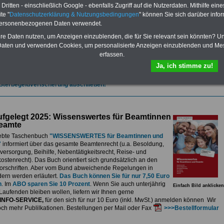
et.
Sie können Sie zehn Taschenbücher und eBooks herunterladen, lesen
ritten - einschließlich Google - ebenfalls Zugriff auf die Nutzerdaten. Mithilfe eine
sdrucken:
Wissenswertes zum Beamtenrecht
, Besoldung, Versorgung,
te "
Datenschutzerklärung & Nutzungsbedingungen
" können Sie sich darüber infor
e sowie
Nebentätigkeitsrecht
, Tarifrecht, Berufseinstieg und Frauen im
personenbezogenen Daten verwendet.
ichen Dienst
>>>mehr Informationen
G Nachzahlung für alle Beamtinnen und Beamten des Bundes wegen
hre Daten nutzen, um Anzeigen einzublenden, die für Sie relevant sein könnten? U
gemessener Alimentation
aten und verwenden Cookies, um personalisierte Anzeigen einzublenden und Me
erfassen.
se 5-stellige Nachzahlungen für Beamtinnen & Beamte im Bund (mit Bahn,
elekom und Postbank) sowwie einigen Ländern durch die Neuordnung der
Ja, ich stimme zu!
gemessen Alimentation
>>>zur (Vor)Bestellung
 Sterbegeldverischerung abschließen!
fgelegt 2025: Wissenswertes für Beamtinnen
eamte
ebte Taschenbuch
"WISSENSWERTES für Beamtinnen und
"
informiert über das gesamte Beamtenrecht (u.a. Besoldung,
ersorgung, Beihilfe, Nebentätigkeitsrecht, Reise- und
stenrecht). Das Buch orientiert sich grundsätzlich an den
rschriften. Aber vom Bund abweichende Regelungen in
ern werden erläutert.
Das Buch können Sie für nur 7,50 Euro
n
. Im
ABO sparen Sie 10 Prozent
. Wenn Sie auch unterjährig
Einfach Bild anklicken
Laufenden bleiben wollen, liefern wir Ihnen gerne
INFO-SERVICE,
für den sich für nur 10 Euro (inkl. MwSt.) anmelden können Wir
och mehr Publilkationen. Bestellungen per Mail oder Fax
>>>Bestellformular