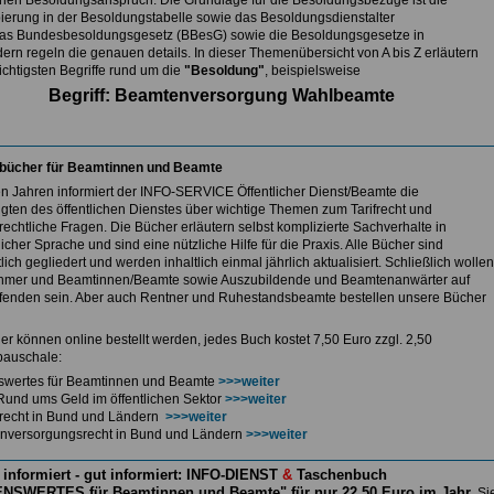
nen Besoldungsanspruch. Die Grundlage für die Besoldungsbezüge ist die
ierung in der Besoldungstabelle sowie das Besoldungsdienstalter
as Bundesbesoldungsgesetz (BBesG) sowie die Besoldungsgesetze in
ern regeln die genauen details. In dieser Themenübersicht von A bis Z erläutern
ichtigsten Begriffe rund um die
"Besoldung"
, beispielsweise
Begriff: Beamtenversorgung Wahlbeamte
bücher für Beamtinnen und Beamte
len Jahren informiert der INFO-SERVICE Öffentlicher Dienst/Beamte die
igten des öffentlichen Dienstes über wichtige Themen zum Tarifrecht und
echtliche Fragen. Die Bücher erläutern selbst komplizierte Sachverhalte in
icher Sprache und sind eine nützliche Hilfe für die Praxis. Alle Bücher sind
lich gegliedert und werden inhaltlich einmal jährlich aktualisiert. Schließlich wollen
hmer und Beamtinnen/Beamte sowie Auszubildende und Beamtenanwärter auf
enden sein. Aber auch Rentner und Ruhestandsbeamte bestellen unsere Bücher
er können online bestellt werden, jedes Buch kostet 7,50 Euro zzgl. 2,50
auschale:
swertes für Beamtinnen und Beamte
>>>weiter
Rund ums Geld im öffentlichen Sektor
>>>weiter
ferecht in Bund und Ländern
>>>weiter
nversorgungsrecht in Bund und Ländern
>>>weiter
 informiert - gut informiert: INFO-DIENST
&
Taschenbuch
NSWERTES für Beamtinnen und Beamte" für nur 22,50 Euro im Jahr
Si