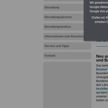
geeign
Wir gewähren D
und au
Google-Websi
Besoldung
Beihilf
Google ihre 
öffentl
Besoldungsgesetze
ACHTUN
Dürfen wir I
amtsan
erheben D
Teilwei
Besoldungslexikon
Post, T
amtsan
Informationen zum Beamtenrecht
Hier die
Service und Tipps
Kontakt
Neu au
und B
Das beli
Beamte
Beamtenv
Umzugsko
Bundesvo
den Länd
bestelle
auf dem 
unseren
bieten n