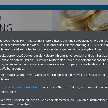
e beachtet die Richtlinie zur EU-Nutzereinwilligung und spiegelt die Anforderung
chzahlung auch für Ruhestandsbeamte (zu geringe Alimentation)
 Datenschutzvorschriften wider: EU-Datenschutz-Grundverordnung (DSGVO) und d
desverfassungsgericht hat die Berliner Landesbesoldung für verfassungs-
chtlinie für elektronische Kommunikation (die sogenannte E-Privacy-Richtlinie).
rklärt (Berlin muss bis
März 2027 eine Neuregelung der Besoldung
eßen). Auch beim Bund (Beamte & Ruhestandsbeamte) gibt es teilweise
tseite verwendet Cookies, um die Nutzererfahrung zu verbessern und den Benutze
chzahlungen (Medienberichten zufolge liegt diese für
alle (!) Beamte
unktionen bereitzustellen. Es werden Nutzerdaten - auch ihre personenbezogenen
n mind.
3.000 und 13.000 Euro
, Der INFO-SERVICE gibt hierzu eine
ung von Anzeigen verwendet - und Cookies sowohl für personalisierte als auch für 
re heraus, die unmittelbar nach dem Beschluss des Gesetzentwurfs der
te Werbung genutzt.
gierung vorgelegt wird (im II. Quartal.2026 >>>
zur (Vor)Bestellung der
re
.
tseite macht Gebrauch von Cookies von Dritten, siehe dazu weitere Details in der
htlinie.
te unsere
Datenschutzrichtlinie
, um mehr darüber zu erfahren, wie diese Internetse
enversorgung Wahlbeamte
peicher nutzt.
cken von "Zustimmung" geben Sie dieser Internetseite die Erlaubnis, Informationen
ERVICE:
Zehn OnlineBücher & eBooks für den Öffentlichen Dienst oder
hrem Gerät zu speichern.
zum Komplettpreis von 15 Euro im Jahr -
auch für Landesbeamte