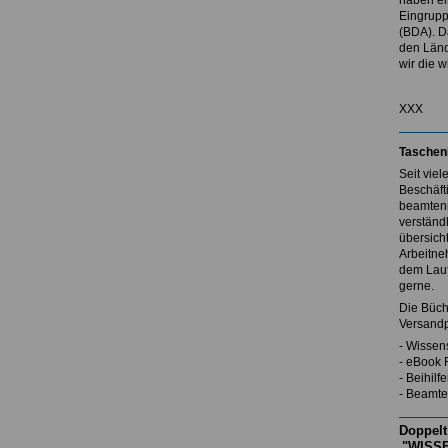
haben ei
Eingrupp
(BDA). D
den Länd
wir die w
XXX
Taschen
Seit vie
Beschäft
beamtenr
verständl
übersicht
Arbeitne
dem Lauf
gerne.
Die Büch
Versandp
- Wissen
- eBook 
- Beihil
- Beamte
Doppelt
"WISSE