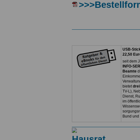
>>>Bestellfor
USB-Stick
22,50 Eur
seit dem J
INFO-SERV
Beamte
d
Einkommen
Verwaltun
bietet
dre
TV-L), Neb
Dienst, R
im öffentl
Wissenswe
sorgungsr
Bund und