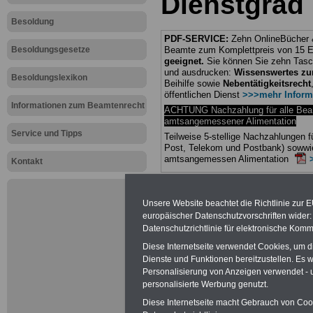
Dienstgrad
Besoldung
PDF-SERVICE:
Zehn OnlineBücher &
Besoldungsgesetze
Beamte zum Komplettpreis von 15 Eu
geeignet.
Sie können Sie zehn Tasc
und ausdrucken:
Wissenswertes z
Besoldungslexikon
Beihilfe sowie
Nebentätigkeitsrecht
öffentlichen Dienst
>>>mehr Inform
Informationen zum Beamtenrecht
ACHTUNG Nachzahlung für alle Be
amtsangemessener Alimentation
Service und Tipps
Teilweise 5-stellige Nachzahlungen
Post, Telekom und Postbank) sowwie
amtsangemessen Alimentation
Kontakt
Hier die Sterbe
Unsere Website beachtet die Richtlinie zur 
abschließen!
europäischer Datenschutzvorschriften wide
Datenschutzrichtlinie für elektronische Komm
Diese Internetseite verwendet Cookies, um 
Dienste und Funktionen bereitzustellen. Es
Personalisierung von Anzeigen verwendet - un
Neu aufgele
personalisierte Werbung genutzt.
Diese Internetseite macht Gebrauch von Cooki