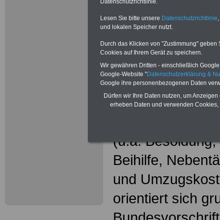
Wissenswer
Datenschutzrichtlinie.
Beamtinne
Lesen Sie bitte unsere
Datenschutzrichtlinie
,
und lokalen Speicher nutzt.
Beamte
Durch das Klicken von "Zustimmung" geben Sie
Cookies auf Ihrem Gerät zu speichern.
Das beliebte Ta
Wir gewähren Dritten - einschließlich Google -
Google-Website "
Datenschutzerklärung & N
"WISSENSWERT
Google ihre personenbezogenen Daten verw
Dürfen wir Ihre Daten nutzen, um Anzeigen 
und Beamte"
in
erheben Daten und verwenden Cookies, 
gesamte Beamte
(u.a. Besoldung
Beihilfe, Nebentä
und Umzugskost
orientiert sich g
Bundesvorschrif