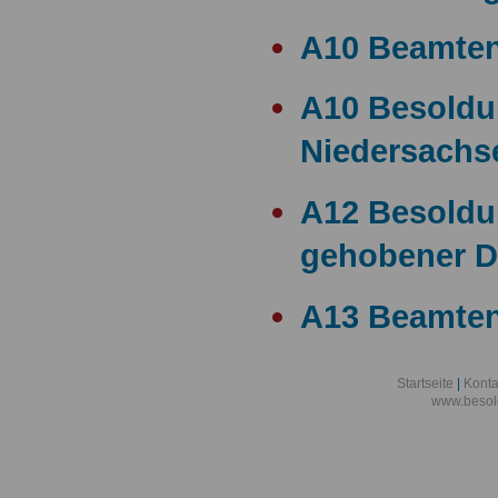
A10 Beamte
A10 Besold
Niedersachs
A12 Besoldu
gehobener D
A13 Beamten
A13 Besoldu
Startseite
|
Konta
www.besol
A14 a15 Bes
A14 Besoldu