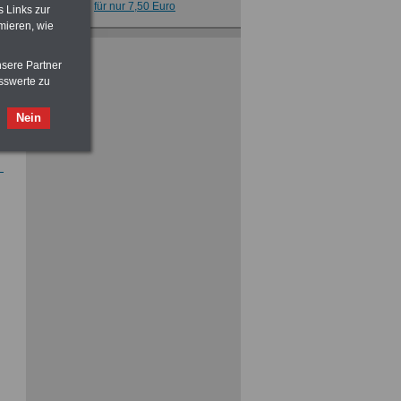
für nur 7,50 Euro
s Links zur
mieren, wie
Buch
Beamtenversorgungsrecht
in Bund und Ländern
nsere Partner
für nut 7,50 Euro
sswerte zu
Nein