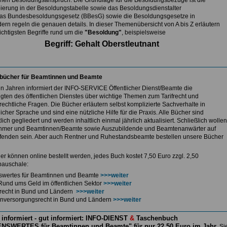
nen Besoldungsanspruch. Die Grundlage für die Besoldungsbezüge ist die
ierung in der Besoldungstabelle sowie das Besoldungsdienstalter
as Bundesbesoldungsgesetz (BBesG) sowie die Besoldungsgesetze in
ern regeln die genauen details. In dieser Themenübersicht von A bis Z erläutern
ichtigsten Begriffe rund um die
"Besoldung"
, beispielsweise
Begriff: Gehalt Oberstleutnant
bücher für Beamtinnen und Beamte
len Jahren informiert der INFO-SERVICE Öffentlicher Dienst/Beamte die
igten des öffentlichen Dienstes über wichtige Themen zum Tarifrecht und
echtliche Fragen. Die Bücher erläutern selbst komplizierte Sachverhalte in
icher Sprache und sind eine nützliche Hilfe für die Praxis. Alle Bücher sind
lich gegliedert und werden inhaltlich einmal jährlich aktualisiert. Schließlich wollen
hmer und Beamtinnen/Beamte sowie Auszubildende und Beamtenanwärter auf
enden sein. Aber auch Rentner und Ruhestandsbeamte bestellen unsere Bücher
er können online bestellt werden, jedes Buch kostet 7,50 Euro zzgl. 2,50
auschale:
swertes für Beamtinnen und Beamte
>>>weiter
Rund ums Geld im öffentlichen Sektor
>>>weiter
ferecht in Bund und Ländern
>>>weiter
nversorgungsrecht in Bund und Ländern
>>>weiter
 informiert - gut informiert: INFO-DIENST
&
Taschenbuch
NSWERTES für Beamtinnen und Beamte" für nur 22,50 Euro im Jahr
Si