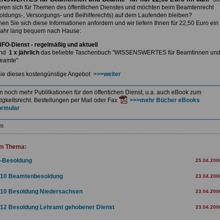
ieren sich für Themen des öffentlichen Dienstes und möchten beim Beamtenrecht
soldungs-, Versorgungs- und Beihilferechts) auf dem Laufenden bleiben?
nnen
Sie sich diese Informationen anfordern und wir liefern Ihnen
für 22,50 Euro ein
ahr lang bequem nach Hause:
NFO-Dienst - regelmäßig und aktuell
nd
1 x jährlich
das beliebte Taschenbuch
"WISSENSWERTES für Beamtinnen un
eamte"
ie dieses kostengünstige Angebot
>>>weiter
en noch mehr Publilkationen für den öffentichen Dienst, u.a. auch eBook zum
igkeitsrecht. Bestellungen per Mail oder Fax
>>>mehr Bücher eBooks
ormular
28
m Thema:
-Besoldung
25.04.200
10 Beamtenbesoldung
23.04.200
10 Besoldung Niedersachsen
23.04.200
12 Besoldung Lehramt gehobener Dienst
23.04.200