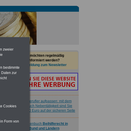
Nebenberufler aufpassen: mit dem
OnlineBuch Nebentätigkeit sind Sie
für nur 7,50 Euro auf der sicheren Seite
Taschenbuch
Beihilferecht in
Bund und Ländern
für nur 7,50 Euro
en zweier
Buch
Beamtenversorgungsrecht
ie
Sie möchten regelmäßig
in Bund und Ländern
informiert werden?
für nut 7,50 Euro
Anmeldung zum Newsletter
rn bestimmte
 Daten zur
nicht
Nebenberufler aufpassen: mit dem
OnlineBuch Nebentätigkeit sind Sie
ite Cookies
für nur 7,50 Euro auf der sicheren Seite
 in Form von
Taschenbuch
Beihilferecht in
Bund und Ländern