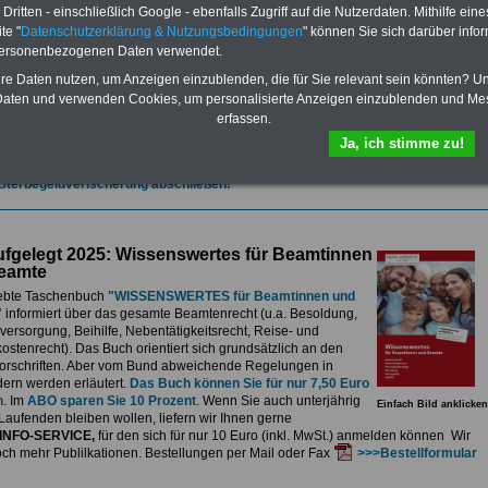
et.
Sie können Sie zehn Taschenbücher und eBooks herunterladen, lesen
ritten - einschließlich Google - ebenfalls Zugriff auf die Nutzerdaten. Mithilfe eine
sdrucken:
Wissenswertes zum Beamtenrecht
, Besoldung, Versorgung,
te "
Datenschutzerklärung & Nutzungsbedingungen
" können Sie sich darüber infor
e sowie
Nebentätigkeitsrecht
, Tarifrecht, Berufseinstieg und Frauen im
personenbezogenen Daten verwendet.
ichen Dienst
>>>mehr Informationen
G Nachzahlung für alle Beamtinnen und Beamten des Bundes wegen
hre Daten nutzen, um Anzeigen einzublenden, die für Sie relevant sein könnten? U
gemessener Alimentation
aten und verwenden Cookies, um personalisierte Anzeigen einzublenden und Me
erfassen.
se 5-stellige Nachzahlungen für Beamtinnen & Beamte im Bund (mit Bahn,
elekom und Postbank) sowwie einigen Ländern durch die Neuordnung der
Ja, ich stimme zu!
gemessen Alimentation
>>>zur (Vor)Bestellung
 Sterbegeldverischerung abschließen!
fgelegt 2025: Wissenswertes für Beamtinnen
eamte
ebte Taschenbuch
"WISSENSWERTES für Beamtinnen und
"
informiert über das gesamte Beamtenrecht (u.a. Besoldung,
ersorgung, Beihilfe, Nebentätigkeitsrecht, Reise- und
stenrecht). Das Buch orientiert sich grundsätzlich an den
rschriften. Aber vom Bund abweichende Regelungen in
ern werden erläutert.
Das Buch können Sie für nur 7,50 Euro
n
. Im
ABO sparen Sie 10 Prozent
. Wenn Sie auch unterjährig
Einfach Bild anklicken
Laufenden bleiben wollen, liefern wir Ihnen gerne
INFO-SERVICE,
für den sich für nur 10 Euro (inkl. MwSt.) anmelden können Wir
och mehr Publilkationen. Bestellungen per Mail oder Fax
>>>Bestellformular