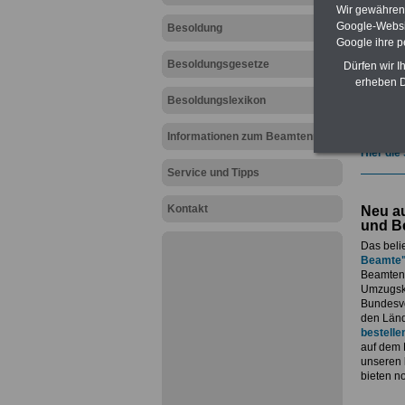
geeign
Wir gewähren D
und au
Google-Websi
Besoldung
Beihilf
Google ihre 
öffentl
Besoldungsgesetze
ACHTUN
Dürfen wir I
amtsan
erheben D
Teilwei
Besoldungslexikon
Post, T
amtsan
Informationen zum Beamtenrecht
Hier die
Service und Tipps
Kontakt
Neu au
und B
Das beli
Beamte
Beamtenv
Umzugsko
Bundesvo
den Länd
bestelle
auf dem 
unseren
bieten n