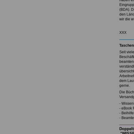
haben ei
Eingrupp
(BDA). D
den Länd
wir die w
XXX
Taschen
Seit vie
Beschäft
beamtenr
verständl
übersicht
Arbeitne
dem Lauf
gerne.
Die Büch
Versandp
- Wissen
- eBook 
- Beihil
- Beamte
Doppelt
"WISSE