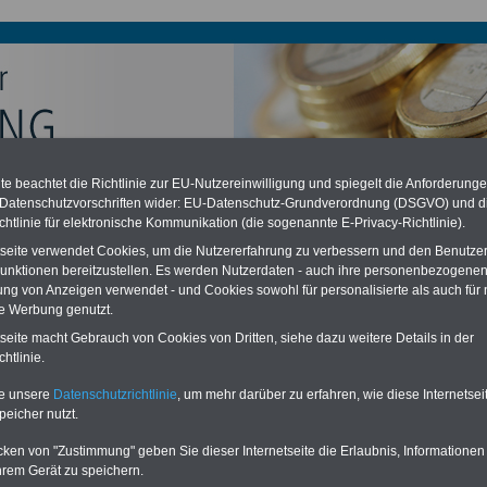
e beachtet die Richtlinie zur EU-Nutzereinwilligung und spiegelt die Anforderung
chzahlung auch für Ruhestandsbeamte (zu geringe Alimentation)
 Datenschutzvorschriften wider: EU-Datenschutz-Grundverordnung (DSGVO) und d
desverfassungsgericht hat die Berliner Landesbesoldung für verfassungs-
chtlinie für elektronische Kommunikation (die sogenannte E-Privacy-Richtlinie).
rklärt (Berlin muss bis
März 2027 eine Neuregelung der Besoldung
eßen). Auch beim Bund (Beamte & Ruhestandsbeamte) gibt es teilweise
tseite verwendet Cookies, um die Nutzererfahrung zu verbessern und den Benutze
chzahlungen (Medienberichten zufolge liegt diese für
alle (!) Beamte
unktionen bereitzustellen. Es werden Nutzerdaten - auch ihre personenbezogenen
n mind.
3.000 und 13.000 Euro
, Der INFO-SERVICE gibt hierzu eine
ung von Anzeigen verwendet - und Cookies sowohl für personalisierte als auch für 
re heraus, die unmittelbar nach dem Beschluss des Gesetzentwurfs der
te Werbung genutzt.
gierung vorgelegt wird (im II. Quartal.2026 >>>
zur (Vor)Bestellung der
re
.
tseite macht Gebrauch von Cookies von Dritten, siehe dazu weitere Details in der
htlinie.
te unsere
Datenschutzrichtlinie
, um mehr darüber zu erfahren, wie diese Internetse
 Oberstleutnant
peicher nutzt.
cken von "Zustimmung" geben Sie dieser Internetseite die Erlaubnis, Informationen
ERVICE:
Zehn OnlineBücher & eBooks für den Öffentlichen Dienst oder
hrem Gerät zu speichern.
zum Komplettpreis von 15 Euro im Jahr -
auch für Landesbeamte