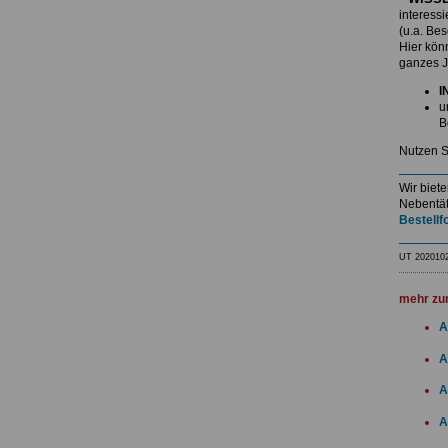
interess
(u.a. Be
Hier kö
ganzes J
I
u
B
Nutzen S
Wir biet
Nebentät
Bestellf
UT 202010
mehr zu
A
A
A
A